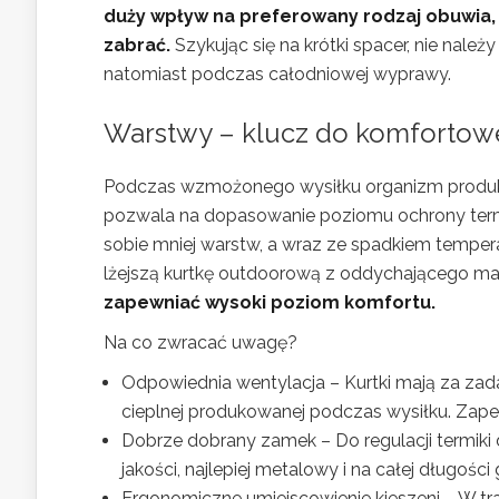
duży wpływ na preferowany rodzaj obuwia, 
zabrać.
Szykując się na krótki spacer, nie należ
natomiast podczas całodniowej wyprawy.
Warstwy – klucz do komforto
Podczas wzmożonego wysiłku organizm produkuje 
pozwala na dopasowanie poziomu ochrony termi
sobie mniej warstw, a wraz ze spadkiem temper
lżejszą kurtkę outdoorową z oddychającego mat
zapewniać wysoki poziom komfortu.
Na co zwracać uwagę?
Odpowiednia wentylacja – Kurtki mają za zad
cieplnej produkowanej podczas wysiłku. Zapew
Dobrze dobrany zamek – Do regulacji termiki
jakości, najlepiej metalowy i na całej długości
Ergonomiczne umiejscowienie kieszeni – W tra