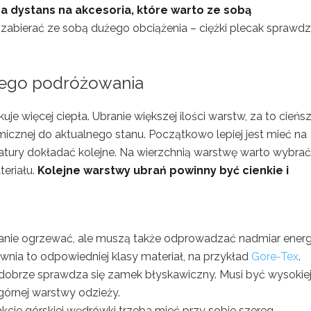
a dystans na akcesoria, które warto ze sobą
y zabierać ze sobą dużego obciążenia – ciężki plecak sprawdzi
wego podróżowania
więcej ciepła. Ubranie większej ilości warstw, za to cieńs
cznej do aktualnego stanu. Początkowo lepiej jest mieć na
atury dokładać kolejne. Na wierzchnią warstwę warto wybrać
eriału.
Kolejne warstwy ubrań powinny być cienkie i
anie ogrzewać, ale muszą także odprowadzać nadmiar energ
nia to odpowiedniej klasy materiał, na przykład
Gore-Tex
.
 dobrze sprawdza się zamek błyskawiczny. Musi być wysokie
 górnej warstwy odzieży.
kcie górskiej wędrówki trzeba mieć przy sobie szereg