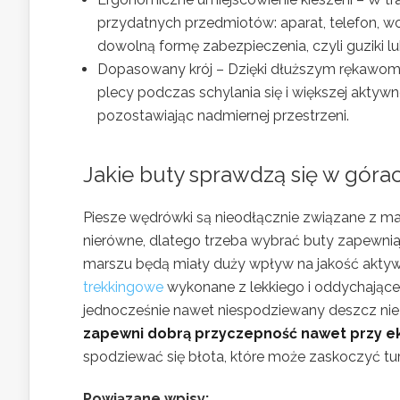
przydatnych przedmiotów: aparat, telefon, w
dowolną formę zabezpieczenia, czyli guziki 
Dopasowany krój – Dzięki dłuższym rękawom m
plecy podczas schylania się i większej aktywn
pozostawiając nadmiernej przestrzeni.
Jakie buty sprawdzą się w góra
Piesze wędrówki są nieodłącznie związane z ma
nierówne, dlatego trzeba wybrać buty zapewniaj
marszu będą miały duży wpływ na jakość akt
trekkingowe
wykonane z lekkiego i oddychającego
jednocześnie nawet niespodziewany deszcz ni
zapewni dobrą przyczepność nawet przy e
spodziewać się błota, które może zaskoczyć tur
Powiązane wpisy: