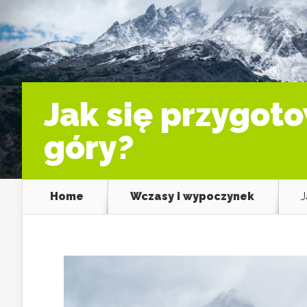
Jak się przygot
góry?
Home
Wczasy i wypoczynek
J