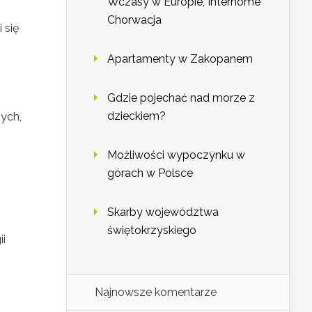
Wczasy w Europie, Interhome
Chorwacja
 się
Apartamenty w Zakopanem
Gdzie pojechać nad morze z
dzieckiem?
zych,
Możliwości wypoczynku w
górach w Polsce
Skarby województwa
świętokrzyskiego
ii
j
Najnowsze komentarze