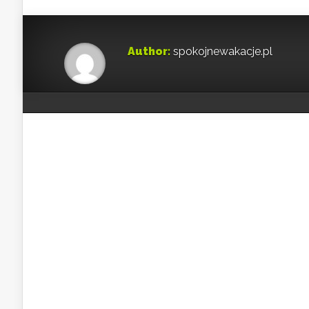
Author:
spokojnewakacje.pl