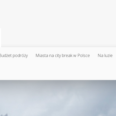
Budżet podróży
Miasta na city break w Polsce
Na luzie