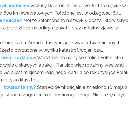
all inclusive
wczasy Balaton all inclusive Jest to największ
ło 600 km kwadratowych. Położone jest w odległości 80...
jemnicze?
Morze Salomona to niezwykły obszar, który skry
gata przeszłość, nieodkryte zakątki oraz unikalne zjawiska
 miejsca na Ziemi to fascynujące świadectwa minionych
 Często porzucone w wyniku katastrof, wojen czy...
zieci i rodziców
Warszawa to nie tylko stolica Polski, ale i
iele ciekawych atrakcji. Planując więc rodzinny weekend,...
a Góra jest miejscem religijnego kultu, a co roku tysiące Pol
ie tylko klasztor...
 i kwarantanny?
Stan epidemii oficjalnie zniesiono 16 maja 
 stanem zagrożenia epidemiologicznego. Nie da się ukryć, 