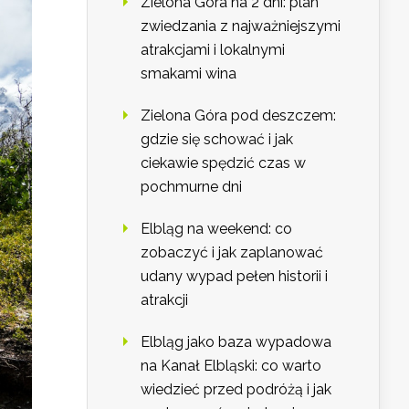
Zielona Góra na 2 dni: plan
zwiedzania z najważniejszymi
atrakcjami i lokalnymi
smakami wina
Zielona Góra pod deszczem:
gdzie się schować i jak
ciekawie spędzić czas w
pochmurne dni
Elbląg na weekend: co
zobaczyć i jak zaplanować
udany wypad pełen historii i
atrakcji
Elbląg jako baza wypadowa
na Kanał Elbląski: co warto
wiedzieć przed podróżą i jak