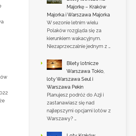
e
Majorkę – Kraków
Majorka i Warszawa Majorka
wa
W sezonie letnim wielu
Polaków rozgląda się za
kierunkiem wakacyjnym.
Niezaprzeczalnie jednym z …
Bilety lotnicze
Warszawa Tokio,
aków
loty Warszawa Seul i
Warszawa Pekin
2022
Planujesz podróż do Azji i
że
zastanawiasz się nad
najlepszymi opcjami lotów z
Warszawy? …
Loty Kraków