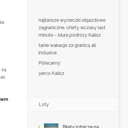
najtańsze wycieczki objazdowe
ia
zagraniczne, oferty wczasy last
minute – biura podróży Kalisz
tanie wakacje za granicą all
inclusive
Polecamy:
 są
yerco Kalisz
zas
kiem
Loty
Bilety lotnicze na