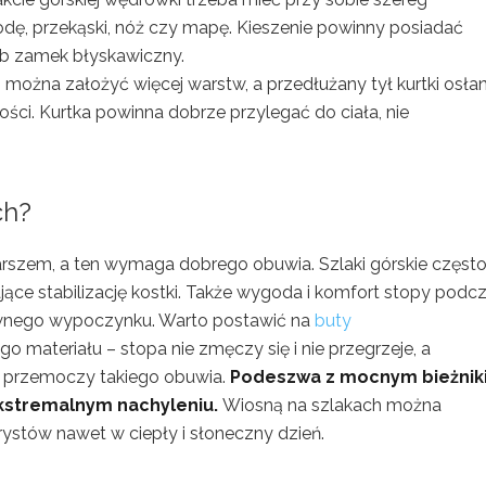
odę, przekąski, nóż czy mapę. Kieszenie powinny posiadać
lub zamek błyskawiczny.
ożna założyć więcej warstw, a przedłużany tył kurtki osłan
ości. Kurtka powinna dobrze przylegać do ciała, nie
ch?
rszem, a ten wymaga dobrego obuwia. Szlaki górskie często
ące stabilizację kostki. Także wygoda i komfort stopy podc
ywnego wypoczynku. Warto postawić na
buty
 materiału – stopa nie zmęczy się i nie przegrzeje, a
e przemoczy takiego obuwia.
Podeszwa z mocnym bieżni
kstremalnym nachyleniu.
Wiosną na szlakach można
ystów nawet w ciepły i słoneczny dzień.