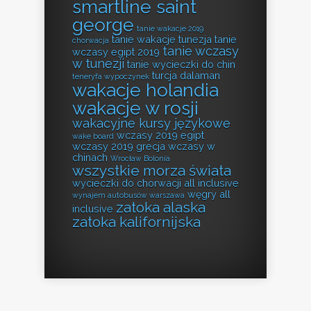
smartline saint
george
tanie wakacje 2019
tanie wakacje tunezja
tanie
chorwacja
tanie wczasy
wczasy egipt 2019
w tunezji
tanie wycieczki do chin
turcja dalaman
teneryfa wypoczynek
wakacje holandia
wakacje w rosji
wakacyjne kursy językowe
wczasy 2019 egipt
wake board
wczasy 2019 grecja
wczasy w
chinach
Wrocław Bolonia
wszystkie morza świata
wycieczki do chorwacji all inclusive
węgry all
wynajem autobusów warszawa
zatoka alaska
inclusive
zatoka kalifornijska