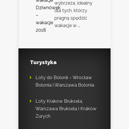
wybrzeża, idealny
dla tych, którzy
pragną spędzić
wakacje w …
Turystyka
Loty do Bolonii – Wrocław
Bolonia i Warszawa Bolonia
Loty Kraków Bruksela,
Warszawa Bruksela i Kraków
Zurych