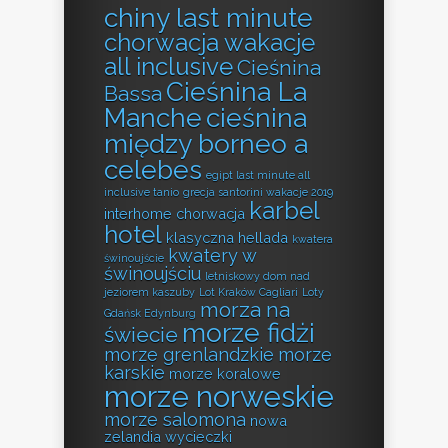
chiny last minute
chorwacja wakacje
all inclusive
Cieśnina
Cieśnina La
Bassa
Manche
cieśnina
między borneo a
celebes
egipt last minute all
inclusive tanio
grecja santorini wakacje 2019
karbel
interhome chorwacja
hotel
klasyczna hellada
kwatera
kwatery w
świnoujście
świnoujściu
letniskowy dom nad
jeziorem kaszuby
Lot Kraków Cagliari
Loty
morza na
Gdańsk Edynburg
morze fidżi
świecie
morze grenlandzkie
morze
karskie
morze koralowe
morze norweskie
morze salomona
nowa
zelandia wycieczki