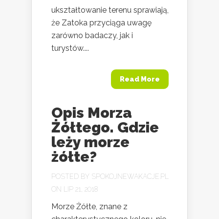
ukształtowanie terenu sprawiają,
że Zatoka przyciąga uwagę
zarówno badaczy, jak i
turystów....
Read More
Opis Morza
Żółtego. Gdzie
leży morze
żółte?
POSTED BY
SPOKOJNEWAKACJE.PL
ON LIP 21, 2018
Morze Żółte, znane z