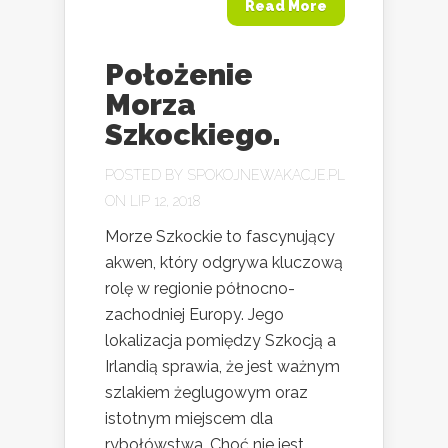
Read More
Położenie
Morza
Szkockiego.
POSTED BY
SPOKOJNEWAKACJE.PL
ON LIP 12, 2018
Morze Szkockie to fascynujący
akwen, który odgrywa kluczową
rolę w regionie północno-
zachodniej Europy. Jego
lokalizacja pomiędzy Szkocją a
Irlandią sprawia, że jest ważnym
szlakiem żeglugowym oraz
istotnym miejscem dla
rybołówstwa. Choć nie jest