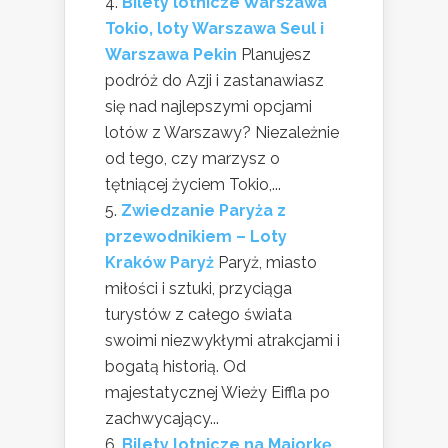
Bilety lotnicze Warszawa
Tokio, loty Warszawa Seul i
Warszawa Pekin
Planujesz
podróż do Azji i zastanawiasz
się nad najlepszymi opcjami
lotów z Warszawy? Niezależnie
od tego, czy marzysz o
tętniącej życiem Tokio,...
Zwiedzanie Paryża z
przewodnikiem – Loty
Kraków Paryż
Paryż, miasto
miłości i sztuki, przyciąga
turystów z całego świata
swoimi niezwykłymi atrakcjami i
bogatą historią. Od
majestatycznej Wieży Eiffla po
zachwycający...
Bilety lotnicze na Majorkę