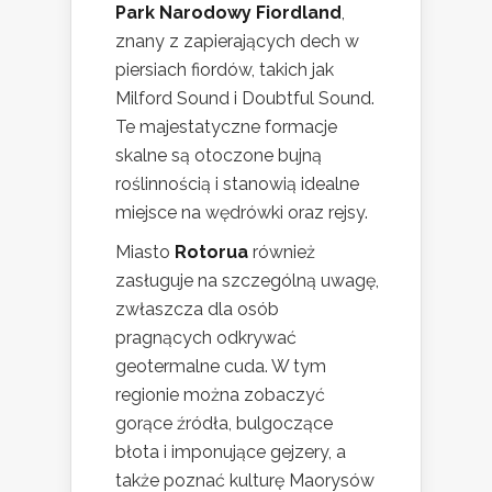
Park Narodowy Fiordland
,
znany z zapierających dech w
piersiach fiordów, takich jak
Milford Sound i Doubtful Sound.
Te majestatyczne formacje
skalne są otoczone bujną
roślinnością i stanowią idealne
miejsce na wędrówki oraz rejsy.
Miasto
Rotorua
również
zasługuje na szczególną uwagę,
zwłaszcza dla osób
pragnących odkrywać
geotermalne cuda. W tym
regionie można zobaczyć
gorące źródła, bulgoczące
błota i imponujące gejzery, a
także poznać kulturę Maorysów