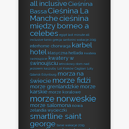
all inclusive
Cieśnina
Cieśnina La
Bassa
Manche
cieśnina
między borneo a
celebes
egipt last minute all
inclusive tanio
grecja santorini wakacje 2019
karbel
interhome chorwacja
hotel
klasyczna hellada
kwatera
kwatery w
świnoujście
świnoujściu
letniskowy dom nad
jeziorem kaszuby
Lot Kraków Cagliari
Loty
morza na
Gdańsk Edynburg
morze fidżi
świecie
morze grenlandzkie
morze
karskie
morze koralowe
morze norweskie
morze salomona
nowa
zelandia wycieczki
smartline saint
george
tanie wakacje 2019