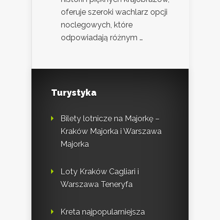
oferuje szeroki wachlarz opcji
noclegowych, które
odpowiadają różnym …
Turystyka
Bilety lotnicze na Majorkę –
Kraków Majorka i Warszawa
Majorka
Loty Kraków Cagliari i
Warszawa Teneryfa
Kreta najpopularniejsza