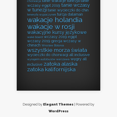
tanie wakacje tunezja
tanie
chorwacja
tanie wczasy
wczasy egipt 2019
w tunezji
tanie wycieczki do chin
turcja dalaman
teneryfa wypoczynek
wakacje holandia
wakacje w rosji
wakacyjne kursy językowe
wczasy 2019 egipt
wake board
wczasy 2019 grecja
wczasy w
chinach
Wrocław Bolonia
wszystkie morza świata
wycieczki do chorwacji all inclusive
węgry all
wynajem autobusów warszawa
zatoka alaska
inclusive
zatoka kalifornijska
Designed by
Elegant Themes
| Powered by
WordPress