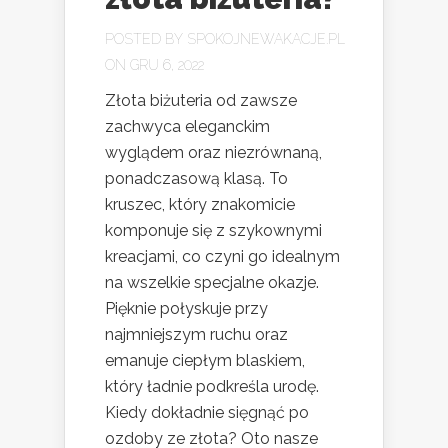
POSTED BY
SPOKOJNEWAKACJE.PL
ON GRU 6, 2022
Złota biżuteria od zawsze
zachwyca eleganckim
wyglądem oraz niezrównaną,
ponadczasową klasą. To
kruszec, który znakomicie
komponuje się z szykownymi
kreacjami, co czyni go idealnym
na wszelkie specjalne okazje.
Pięknie połyskuje przy
najmniejszym ruchu oraz
emanuje ciepłym blaskiem,
który ładnie podkreśla urodę.
Kiedy dokładnie sięgnąć po
ozdoby ze złota? Oto nasze