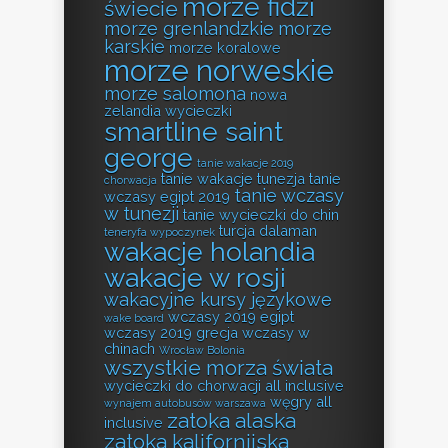
morze fidżi
świecie
morze grenlandzkie
morze
karskie
morze koralowe
morze norweskie
morze salomona
nowa
zelandia wycieczki
smartline saint
george
tanie wakacje 2019
tanie wakacje tunezja
tanie
chorwacja
tanie wczasy
wczasy egipt 2019
w tunezji
tanie wycieczki do chin
turcja dalaman
teneryfa wypoczynek
wakacje holandia
wakacje w rosji
wakacyjne kursy językowe
wczasy 2019 egipt
wake board
wczasy 2019 grecja
wczasy w
chinach
Wrocław Bolonia
wszystkie morza świata
wycieczki do chorwacji all inclusive
węgry all
wynajem autobusów warszawa
zatoka alaska
inclusive
zatoka kalifornijska