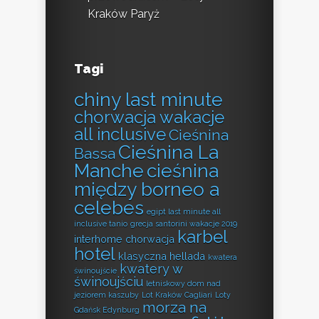
Kraków Paryż
Tagi
chiny last minute
chorwacja wakacje
all inclusive
Cieśnina
Cieśnina La
Bassa
Manche
cieśnina
między borneo a
celebes
egipt last minute all
inclusive tanio
grecja santorini wakacje 2019
karbel
interhome chorwacja
hotel
klasyczna hellada
kwatera
kwatery w
świnoujście
świnoujściu
letniskowy dom nad
jeziorem kaszuby
Lot Kraków Cagliari
Loty
morza na
Gdańsk Edynburg