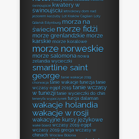
kwatery w
świnoujście
świnoujściu
letniskowy dom nad
jeziorem kaszuby
Lot Kraków Cagliari
Loty
morza na
Gdańsk Edynburg
morze fidżi
świecie
morze grenlandzkie
morze
karskie
morze koralowe
morze norweskie
morze salomona
nowa
zelandia wycieczki
smartline saint
george
tanie wakacje 2019
tanie wakacje tunezja
tanie
chorwacja
tanie wczasy
wczasy egipt 2019
w tunezji
tanie wycieczki do chin
turcja dalaman
teneryfa wypoczynek
wakacje holandia
wakacje w rosji
wakacyjne kursy językowe
wczasy 2019 egipt
wake board
wczasy 2019 grecja
wczasy w
chinach
Wrocław Bolonia