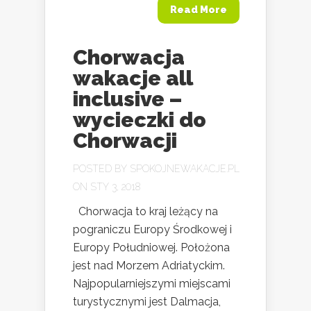
Read More
Chorwacja
wakacje all
inclusive –
wycieczki do
Chorwacji
POSTED BY
SPOKOJNEWAKACJE.PL
ON STY 3, 2018
Chorwacja to kraj leżący na
pograniczu Europy Środkowej i
Europy Południowej. Położona
jest nad Morzem Adriatyckim.
Najpopularniejszymi miejscami
turystycznymi jest Dalmacja,