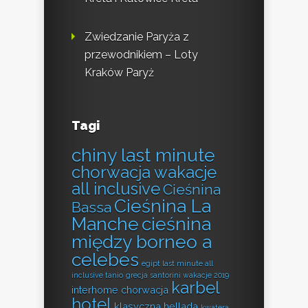
Zwiedzanie Paryża z
przewodnikiem – Loty
Kraków Paryż
Tagi
chiny last minute
chorwacja wakacje
all inclusive
Cieśnina
Cieśnina La
Bassa
Manche
cieśnina
między borneo a
celebes
egipt last minute all
inclusive tanio
grecja santorini wakacje 2019
karbel
interhome chorwacja
hotel
klasyczna hellada
kwatera