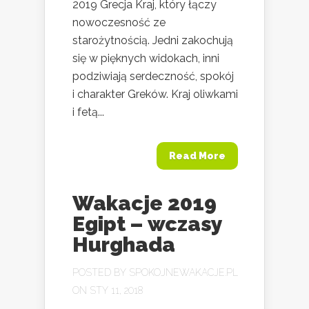
2019 Grecja Kraj, który łączy
nowoczesność ze
starożytnością. Jedni zakochują
się w pięknych widokach, inni
podziwiają serdeczność, spokój
i charakter Greków. Kraj oliwkami
i fetą...
Read More
Wakacje 2019
Egipt – wczasy
Hurghada
POSTED BY
SPOKOJNEWAKACJE.PL
ON STY 11, 2018