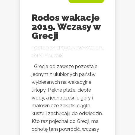
Rodos wakacje
2019. Wczasy w
Grecji
POSTED BY
SPOKOJNEWAKACJE.PL
ON STY 21, 2018
Grecja od zawsze pozostaje
jednym z ulubionych państw
wybieranych na wakacyjne
urlopy. Piękne plaże, ciepłe
wody, a jednocześnie góry i
malownicze zakątki ciągle
kuszą i zachęcają do odwiedzin.
Kto raz pojechał do Grecji, ma
ochotę tam powrócić. wczasy