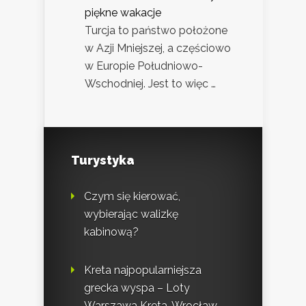
piękne wakacje
Turcja to państwo położone
w Azji Mniejszej, a częściowo
w Europie Południowo-
Wschodniej. Jest to więc …
Turystyka
Czym się kierować,
wybierając walizkę
kabinową?
Kreta najpopularniejsza
grecka wyspa – Loty
Warszawa Kreta, Wrocław