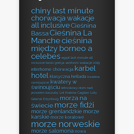
chiny last minute
chorwacja wakacje
all inclusive
Cieśnina
Cieśnina La
Bassa
Manche
cieśnina
między borneo a
celebes
egipt last minute all
inclusive tanio
grecja santorini wakacje 2019
karbel
interhome chorwacja
hotel
klasyczna hellada
kwatera
kwatery w
świnoujście
świnoujściu
letniskowy dom nad
jeziorem kaszuby
Lot Kraków Cagliari
Loty
morza na
Gdańsk Edynburg
morze fidżi
świecie
morze grenlandzkie
morze
karskie
morze koralowe
morze norweskie
morze salomona
nowa