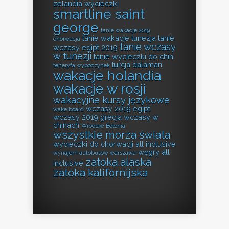
zelandia wycieczki
smartline saint
george
tanie wakacje 2019
tanie wakacje tunezja
tanie
chorwacja
tanie wczasy
wczasy egipt 2019
w tunezji
tanie wycieczki do chin
turcja dalaman
teneryfa wypoczynek
wakacje holandia
wakacje w rosji
wakacyjne kursy językowe
wczasy 2019 egipt
wake board
wczasy 2019 grecja
wczasy w
chinach
Wrocław Bolonia
wszystkie morza świata
wycieczki do chorwacji all inclusive
węgry all
wynajem autobusów warszawa
zatoka alaska
inclusive
zatoka kalifornijska