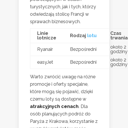
turystycznych, jak i tych, którzy
odwiedzają stolicę Francji w
sprawach biznesowych.
Linie
Czas
Rodzaj
lotu
lotnicze
trwania
około 2
Ryanair
Bezpośredni
godziny
około 2
easyJet
Bezpośredni
godziny
Warto zwrócić uwagę na różne
promocje i oferty specjalne,
które mogą się pojawić, dzięki
czemu loty są dostępne w
atrakcyjnych cenach
. Dla
osób planujących podróż do
Paryża z Krakowa, korzystanie z