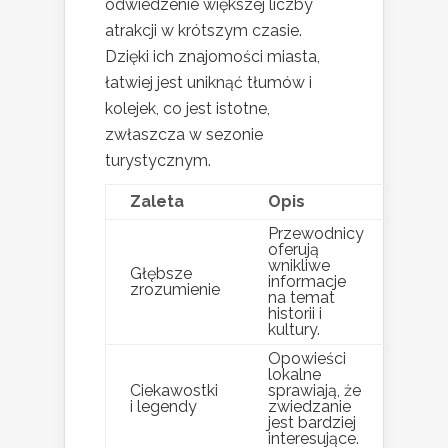
odwiedzenie większej liczby
atrakcji w krótszym czasie.
Dzięki ich znajomości miasta,
łatwiej jest uniknąć tłumów i
kolejek, co jest istotne,
zwłaszcza w sezonie
turystycznym.
Zaleta
Opis
Przewodnicy
oferują
wnikliwe
Głębsze
informacje
zrozumienie
na temat
historii i
kultury.
Opowieści
lokalne
Ciekawostki
sprawiają, że
i legendy
zwiedzanie
jest bardziej
interesujące.