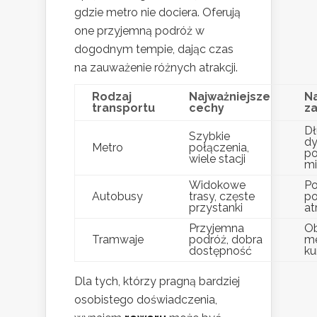
gdzie metro nie dociera. Oferują
one przyjemną podróż w
dogodnym tempie, dając czas
na zauważenie różnych atrakcji.
Rodzaj
Najważniejsze
N
transportu
cechy
z
D
Szybkie
d
Metro
połączenia,
po
wiele stacji
mi
Widokowe
Po
Autobusy
trasy, częste
p
przystanki
at
Przyjemna
Ob
Tramwaje
podróż, dobra
me
dostępność
ku
Dla tych, którzy pragną bardziej
osobistego doświadczenia,