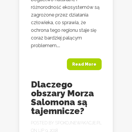
różnorodność ekosystemów są
zagrożone przez działania
człowieka, co sprawia, że
ochrona tego regionu staje się
coraz bardziej palącym
problemem....
Read More
Dlaczego
obszary Morza
Salomona są
tajemnicze?
POSTED BY
SPOKOJNEWAKACJE.PL
ON LIP 9, 2018