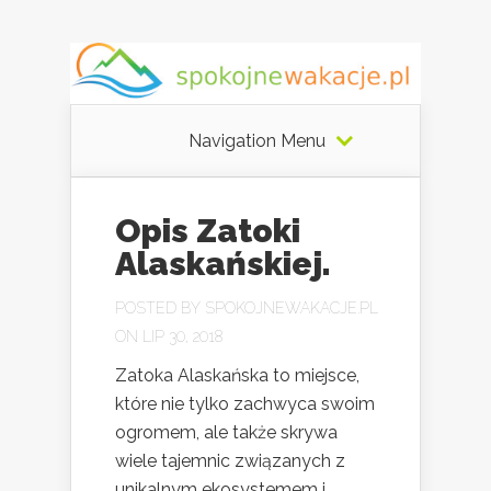
Navigation Menu
Opis Zatoki
Alaskańskiej.
POSTED BY
SPOKOJNEWAKACJE.PL
ON LIP 30, 2018
Zatoka Alaskańska to miejsce,
które nie tylko zachwyca swoim
ogromem, ale także skrywa
wiele tajemnic związanych z
unikalnym ekosystemem i