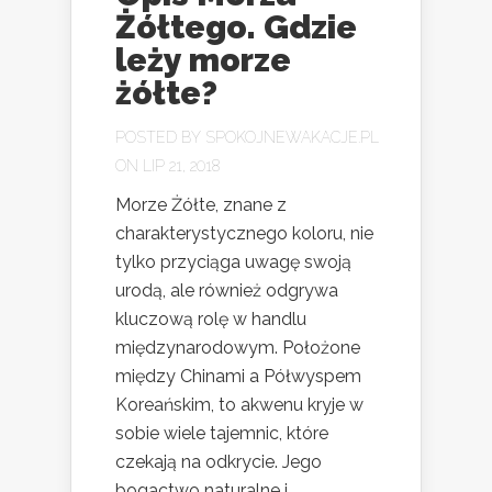
Żółtego. Gdzie
leży morze
żółte?
POSTED BY
SPOKOJNEWAKACJE.PL
ON LIP 21, 2018
Morze Żółte, znane z
charakterystycznego koloru, nie
tylko przyciąga uwagę swoją
urodą, ale również odgrywa
kluczową rolę w handlu
międzynarodowym. Położone
między Chinami a Półwyspem
Koreańskim, to akwenu kryje w
sobie wiele tajemnic, które
czekają na odkrycie. Jego
bogactwo naturalne i