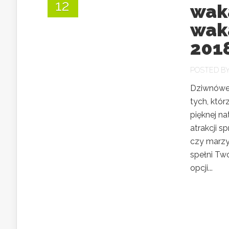
12
wak
wak
201
POSTED B
Dziwnówek
tych, któ
pięknej n
atrakcji s
czy marzy
spełni Tw
opcji...