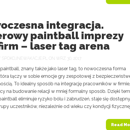
oczesna integracja.
erowy paintball imprezy
firm – laser tag arena
Y
SPOKOJNEWAKACJE.PL
ON WRZ 30, 2017
paintball, znany także jako laser tag, to nowoczesna forma
 która łączy w sobie emocje gry zespołowej z bezpieczeństw
ością. To idealny sposób na integrację pracowników w firmie
cy na budowanie relacji w mniej formalny sposób. Dzięki tem
aintball eliminuje ryzyko bólu i zabrudzeń, staje się dostępny
rupy uczestników, niezależnie od wieku czy kondycji fizycznej.
Read Mo