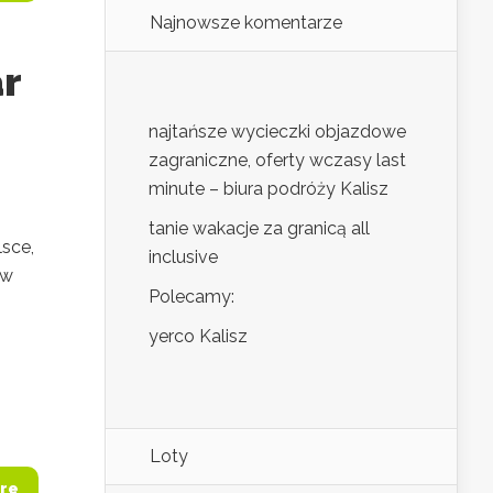
Najnowsze komentarze
r
najtańsze wycieczki objazdowe
zagraniczne, oferty wczasy last
minute – biura podróży Kalisz
tanie wakacje za granicą all
lsce,
inclusive
ów
Polecamy:
yerco Kalisz
Loty
re