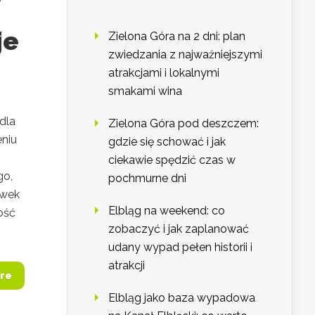
je
Zielona Góra na 2 dni: plan
zwiedzania z najważniejszymi
atrakcjami i lokalnymi
smakami wina
dla
Zielona Góra pod deszczem:
eniu
gdzie się schować i jak
ciekawie spędzić czas w
go,
pochmurne dni
ówek
Elbląg na weekend: co
ość
zobaczyć i jak zaplanować
udany wypad pełen historii i
atrakcji
re
Elbląg jako baza wypadowa