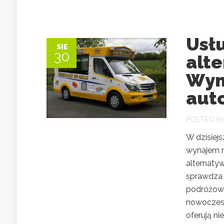
Usł
SIE
30
alt
Wyn
aut
POSTED B
W dzisiejs
wynajem m
alternaty
sprawdza 
podróżowa
nowoczesn
oferują ni