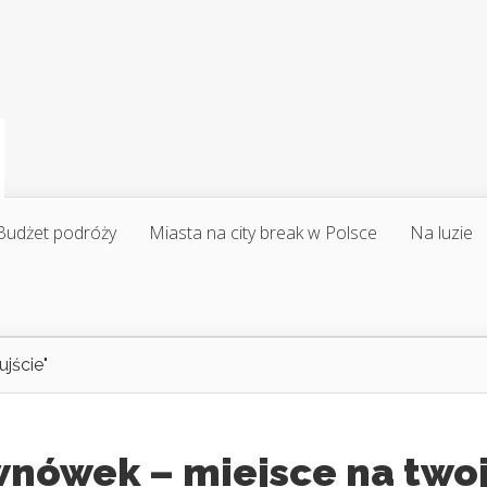
Budżet podróży
Miasta na city break w Polsce
Na luzie
jście"
wnówek – miejsce na two