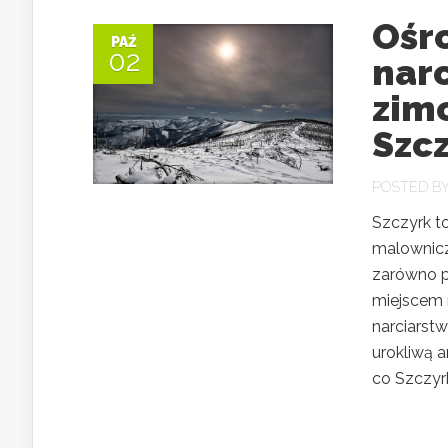
Ośr
PAŹ
02
narc
zim
Szc
POSTED B
Szczyrk t
malowniczy
zarówno p
miejscem 
narciarst
urokliwą a
co Szczyrk