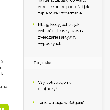
na Kanał Elbląski: co warto
wiedzieć przed podróżą i jak
zaplanować zwiedzanie
Elbląg kiedy jechać: jak
wybrać najlepszy czas na
zwiedzanie i aktywny
wypoczynek
w
ją
Turystyka
ym
nia
Czy potrzebujemy
temu,
odbijaczy?
Tanie wakacje w Bułgarii?
re