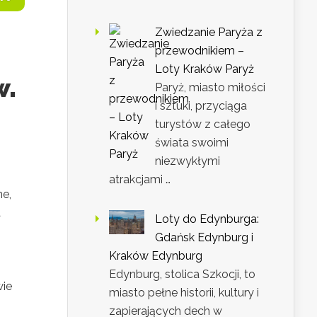
Zwiedzanie Paryża z
przewodnikiem –
Loty Kraków Paryż
w.
Paryż, miasto miłości
i sztuki, przyciąga
turystów z całego
świata swoimi
niezwykłymi
atrakcjami …
ne,
a
Loty do Edynburga:
Gdańsk Edynburg i
Kraków Edynburg
Edynburg, stolica Szkocji, to
wie
miasto pełne historii, kultury i
zapierających dech w