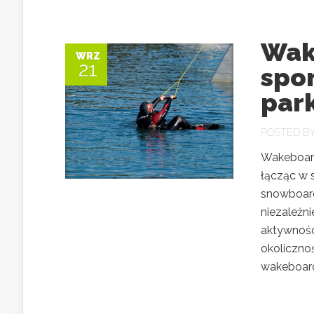
Wak
WRZ
21
spo
par
POSTED B
Wakeboard
łącząc w 
snowboard
niezależni
aktywności
okoliczno
wakeboardi