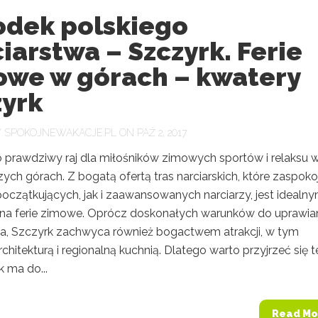
odek polskiego
iarstwa – Szczyrk. Ferie
owe w górach – kwatery
zyrk
Y
SPOKOJNEWAKACJE.PL
ON PAŹ 2, 2017
o prawdziwy raj dla miłośników zimowych sportów i relaksu 
ch górach. Z bogatą ofertą tras narciarskich, które zaspoko
oczątkujących, jak i zaawansowanych narciarzy, jest idealn
na ferie zimowe. Oprócz doskonałych warunków do uprawia
wa, Szczyrk zachwyca również bogactwem atrakcji, w tym
rchitekturą i regionalną kuchnią. Dlatego warto przyjrzeć się 
 ma do...
Read Mo