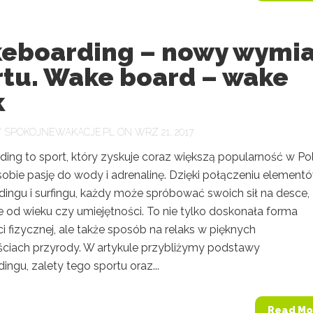
eboarding – nowy wymia
rtu. Wake board – wake
k
Y
SPOKOJNEWAKACJE.PL
ON WRZ 21, 2017
ing to sport, który zyskuje coraz większą popularność w Po
sobie pasję do wody i adrenalinę. Dzięki połączeniu element
ingu i surfingu, każdy może spróbować swoich sił na desce,
e od wieku czy umiejętności. To nie tylko doskonała forma
 fizycznej, ale także sposób na relaks w pięknych
ściach przyrody. W artykule przybliżymy podstawy
ngu, zalety tego sportu oraz...
Read Mo