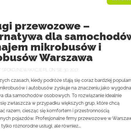
ugi przewozowe –
ernatywa dla samochodó
ajem mikrobusów i
obusów Warszawa
Y
SPOKOJNEWAKACJE.PL
ON SIE 30, 2017
zych czasach, kiedy podróże stają się coraz bardziej popular
ikrobusów i autobusów zyskuje na znaczeniu jako wygodn
wa dla samochodów osobowych. To rozwiązanie idealnie
się zwłaszcza w przypadku większych grup, które chcą
ć razem, ciesząc się komfortem i przestronnością
ych pojazdów. Profesjonalne firmy przewozowe w Warsza
e tylko różnorodne usługi, ale również...