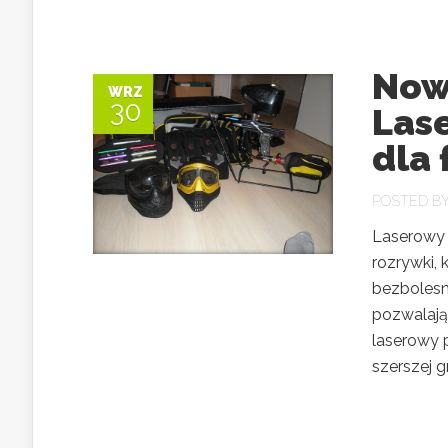
Now
WRZ
30
Las
dla 
POSTED B
Laserowy 
rozrywki,
bezbolesn
pozwalają
laserowy p
szerszej g