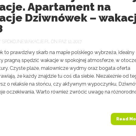
acje. Apartament na
acje Dziwnówek – wakac
8
Y
SPOKOJNEWAKACJE.PL
ON PAŹ 12, 2017
 to prawdziwy skarb na mapie polskiego wybrzeża, idealny 
rzy pragną spędzić wakacje w spokojnej atmosferze, w otocz
atury. Czyste plaże, malownicze wydmy oraz bogata oferta
prawiają, że każdy znajdzie tu coś dla siebie. Niezależnie od te
sz o relaksie na słońcu, czy aktywnym wypoczynku, Dziwn
oje oczekiwania. Warto również zwrócić uwagę na różnorodn
Read Mo