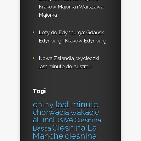
Kraków Majorka i Warszawa
Majorka
Loty do Edynburga: Gdańsk
Edynburg i Kraków Edynburg
Nowa Zelandia, wycieczki
last minute do Australii
Tagi
chiny last minute
chorwacja wakacje
all inclusive
Cieśnina
Cieśnina La
Bassa
Manche
cieśnina