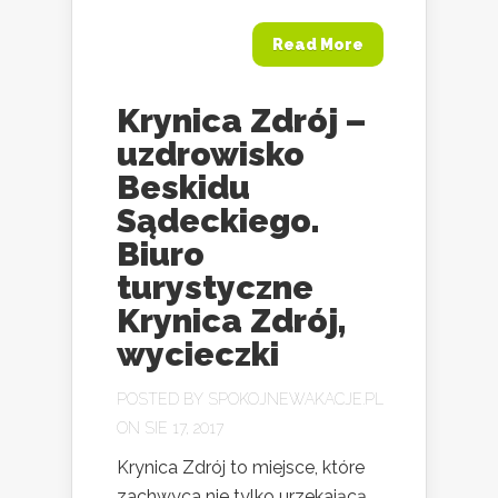
Read More
Krynica Zdrój –
uzdrowisko
Beskidu
Sądeckiego.
Biuro
turystyczne
Krynica Zdrój,
wycieczki
POSTED BY
SPOKOJNEWAKACJE.PL
ON SIE 17, 2017
Krynica Zdrój to miejsce, które
zachwyca nie tylko urzekającą