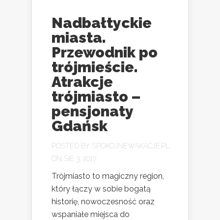
Nadbałtyckie
miasta.
Przewodnik po
trójmieście.
Atrakcje
trójmiasto –
pensjonaty
Gdańsk
POSTED BY
SPOKOJNEWAKACJE.PL
ON SIE 3, 2017
Trójmiasto to magiczny region,
który łączy w sobie bogatą
historię, nowoczesność oraz
wspaniałe miejsca do