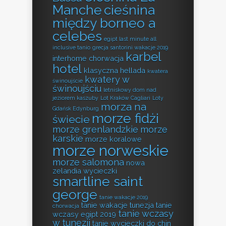
Manche
cieśnina
między borneo a
celebes
egipt last minute all
inclusive tanio
grecja santorini wakacje 2019
karbel
interhome chorwacja
hotel
klasyczna hellada
kwatera
kwatery w
świnoujście
świnoujściu
letniskowy dom nad
jeziorem kaszuby
Lot Kraków Cagliari
Loty
morza na
Gdańsk Edynburg
morze fidżi
świecie
morze grenlandzkie
morze
karskie
morze koralowe
morze norweskie
morze salomona
nowa
zelandia wycieczki
smartline saint
george
tanie wakacje 2019
tanie wakacje tunezja
tanie
chorwacja
tanie wczasy
wczasy egipt 2019
w tunezji
tanie wycieczki do chin