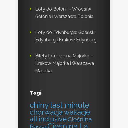
Loty do Bolonii – Wrocław
Bolonia i Warszawa Bolonia
Loty do Edynburga: Gdańsk
Edynburg i Kraków Edynburg
Bilety lotnicze na Majorkę –
Kraków Majorka i Warszawa
Majorka
Tagi
chiny last minute
chorwacja wakacje
all inclusive
Cieśnina
Cieśnina La
Bassa