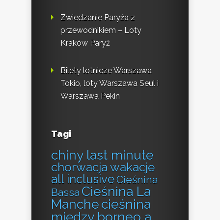
Zwiedzanie Paryża z
przewodnikiem – Loty
Kraków Paryż
Bilety lotnicze Warszawa
Tokio, loty Warszawa Seul i
Warszawa Pekin
Tagi
chiny last minute
chorwacja wakacje
all inclusive
Cieśnina
Cieśnina La
Bassa
Manche
cieśnina
między borneo a