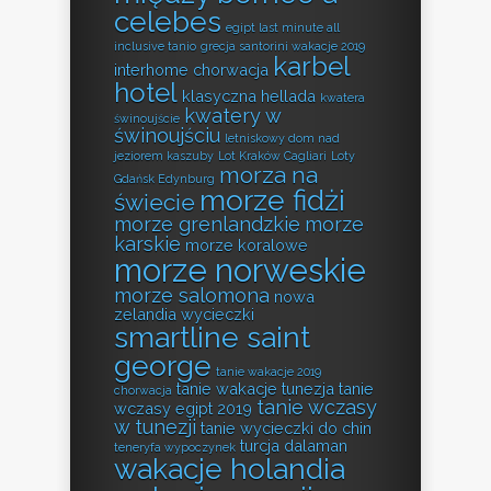
celebes
egipt last minute all
inclusive tanio
grecja santorini wakacje 2019
karbel
interhome chorwacja
hotel
klasyczna hellada
kwatera
kwatery w
świnoujście
świnoujściu
letniskowy dom nad
jeziorem kaszuby
Lot Kraków Cagliari
Loty
morza na
Gdańsk Edynburg
morze fidżi
świecie
morze grenlandzkie
morze
karskie
morze koralowe
morze norweskie
morze salomona
nowa
zelandia wycieczki
smartline saint
george
tanie wakacje 2019
tanie wakacje tunezja
tanie
chorwacja
tanie wczasy
wczasy egipt 2019
w tunezji
tanie wycieczki do chin
turcja dalaman
teneryfa wypoczynek
wakacje holandia