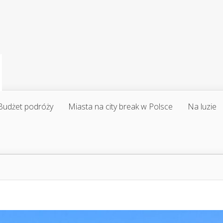
Budżet podróży
Miasta na city break w Polsce
Na luzie