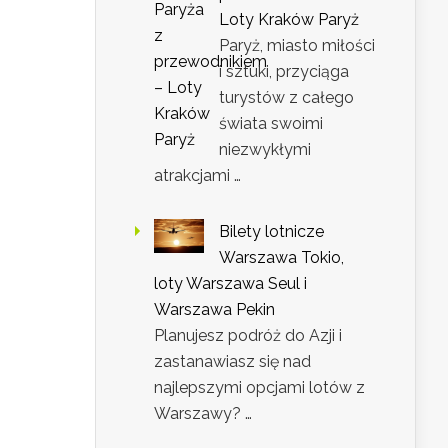
Loty Kraków Paryż
Paryż, miasto miłości
i sztuki, przyciąga
turystów z całego
świata swoimi
niezwykłymi
atrakcjami …
Bilety lotnicze
Warszawa Tokio,
loty Warszawa Seul i
Warszawa Pekin
Planujesz podróż do Azji i
zastanawiasz się nad
najlepszymi opcjami lotów z
Warszawy? …