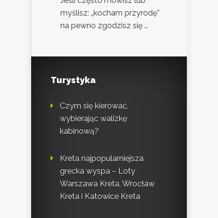
Jeśli często mówisz lub
myślisz: „kocham przyrodę”
na pewno zgodzisz się …
Turystyka
Czym się kierować,
wybierając walizkę
kabinową?
Kreta najpopularniejsza
grecka wyspa – Loty
Warszawa Kreta, Wrocław
Kreta i Katowice Kreta