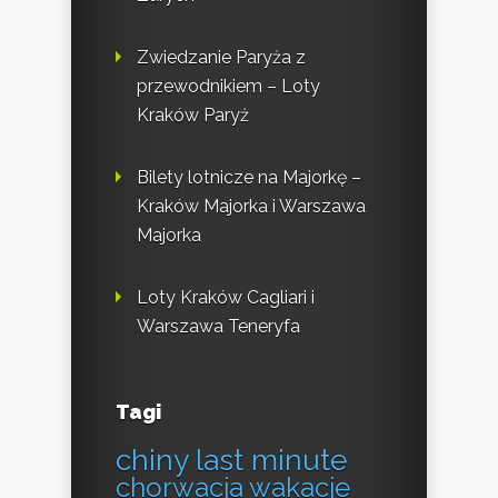
Zwiedzanie Paryża z
przewodnikiem – Loty
Kraków Paryż
Bilety lotnicze na Majorkę –
Kraków Majorka i Warszawa
Majorka
Loty Kraków Cagliari i
Warszawa Teneryfa
Tagi
chiny last minute
chorwacja wakacje