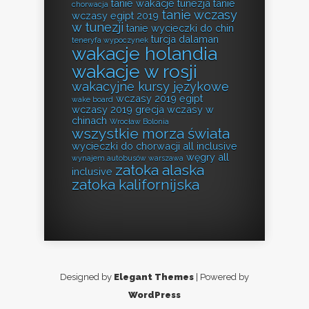
tanie wakacje tunezja
tanie
chorwacja
tanie wczasy
wczasy egipt 2019
w tunezji
tanie wycieczki do chin
turcja dalaman
teneryfa wypoczynek
wakacje holandia
wakacje w rosji
wakacyjne kursy językowe
wczasy 2019 egipt
wake board
wczasy 2019 grecja
wczasy w
chinach
Wrocław Bolonia
wszystkie morza świata
wycieczki do chorwacji all inclusive
węgry all
wynajem autobusów warszawa
zatoka alaska
inclusive
zatoka kalifornijska
Designed by
Elegant Themes
| Powered by
WordPress