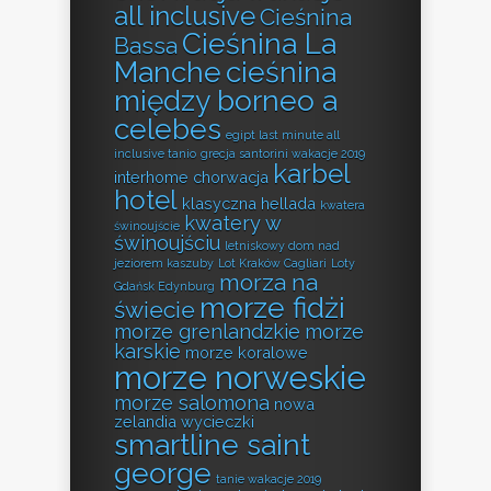
all inclusive
Cieśnina
Cieśnina La
Bassa
Manche
cieśnina
między borneo a
celebes
egipt last minute all
inclusive tanio
grecja santorini wakacje 2019
karbel
interhome chorwacja
hotel
klasyczna hellada
kwatera
kwatery w
świnoujście
świnoujściu
letniskowy dom nad
jeziorem kaszuby
Lot Kraków Cagliari
Loty
morza na
Gdańsk Edynburg
morze fidżi
świecie
morze grenlandzkie
morze
karskie
morze koralowe
morze norweskie
morze salomona
nowa
zelandia wycieczki
smartline saint
george
tanie wakacje 2019