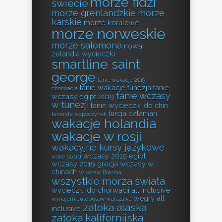
morze fidżi
świecie
morze grenlandzkie
morze
karskie
morze koralowe
morze norweskie
morze salomona
nowa
zelandia wycieczki
smartline saint
george
tanie wakacje 2019
tanie wakacje tunezja
tanie
chorwacja
tanie wczasy
wczasy egipt 2019
w tunezji
tanie wycieczki do chin
turcja dalaman
teneryfa wypoczynek
wakacje holandia
wakacje w rosji
wakacyjne kursy językowe
wczasy 2019 egipt
wake board
wczasy 2019 grecja
wczasy w
chinach
Wrocław Bolonia
wszystkie morza świata
wycieczki do chorwacji all inclusive
węgry all
wynajem autobusów warszawa
zatoka alaska
inclusive
zatoka kalifornijska