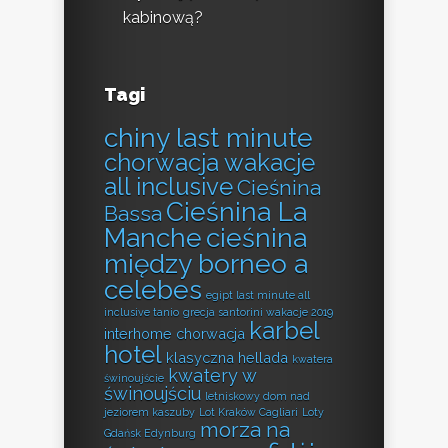
kabinową?
Tagi
chiny last minute
chorwacja wakacje
all inclusive
Cieśnina
Cieśnina La
Bassa
Manche
cieśnina
między borneo a
celebes
egipt last minute all
inclusive tanio
grecja santorini wakacje 2019
karbel
interhome chorwacja
hotel
klasyczna hellada
kwatera
kwatery w
świnoujście
świnoujściu
letniskowy dom nad
jeziorem kaszuby
Lot Kraków Cagliari
Loty
morza na
Gdańsk Edynburg