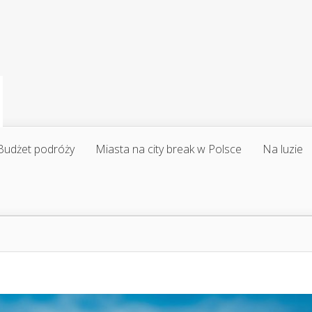
Budżet podróży
Miasta na city break w Polsce
Na luzie