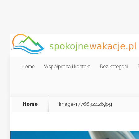
Home
Współpraca i kontakt
Bez kategorii
Home
image-1776632426.jpg