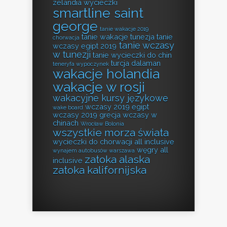
zelandia wycieczki
smartline saint
george
tanie wakacje 2019
tanie wakacje tunezja
tanie
chorwacja
tanie wczasy
wczasy egipt 2019
w tunezji
tanie wycieczki do chin
turcja dalaman
teneryfa wypoczynek
wakacje holandia
wakacje w rosji
wakacyjne kursy językowe
wczasy 2019 egipt
wake board
wczasy 2019 grecja
wczasy w
chinach
Wrocław Bolonia
wszystkie morza świata
wycieczki do chorwacji all inclusive
węgry all
wynajem autobusów warszawa
zatoka alaska
inclusive
zatoka kalifornijska