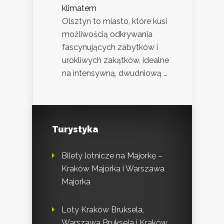
klimatem
Olsztyn to miasto, które kusi
możliwością odkrywania
fascynujących zabytków i
urokliwych zakątków, idealne
na intensywną, dwudniową …
Turystyka
Bilety lotnicze na Majorkę –
Kraków Majorka i Warszawa
Majorka
Loty Kraków Bruksela,
Warszawa Bruksela i Kraków