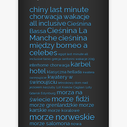
chiny last minute
chorwacja wakacje
all inclusive
Cieśnina
Cieśnina La
Bassa
Manche
cieśnina
między borneo a
celebes
egipt last minute all
inclusive tanio
grecja santorini wakacje 2019
karbel
interhome chorwacja
hotel
klasyczna hellada
kwatera
kwatery w
świnoujście
świnoujściu
letniskowy dom nad
jeziorem kaszuby
Lot Kraków Cagliari
Loty
morza na
Gdańsk Edynburg
morze fidżi
świecie
morze grenlandzkie
morze
karskie
morze koralowe
morze norweskie
morze salomona
nowa