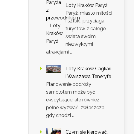
Loty Kraków Paryż
Paryż, miasto miłości
i sztuki, przyciąga
turystów z całego
świata swoimi
niezwykłymi
atrakcjami …
Loty Kraków Cagliari
i Warszawa Teneryfa
Planowanie podróży
samolotem może być
ekscytujące, ale również
pełne wyzwań, zwłaszcza
gdy chodzi …
Czym się kierować,