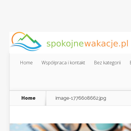
Home
Współpraca i kontakt
Bez kategorii
Home
image-1776608662.jpg