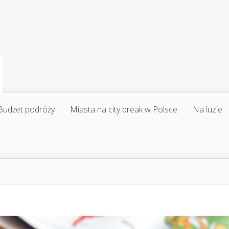
Budżet podróży
Miasta na city break w Polsce
Na luzie