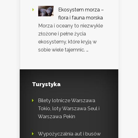
Ekosystem morza –
flora i fauna morska
Morza i oceany to niezwykle
złożone i pełne życia
ekosystemy, które kryją w
sobie wiele tajemnic. …
Turystyka
Bilety lotnicze Warszawa
Tokio, loty Warszawa Seul i
Warszawa Pekin
Wypożyczalnia aut i busów