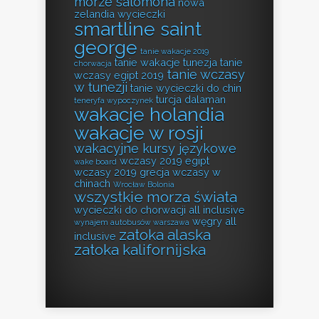
morze salomona
nowa
zelandia wycieczki
smartline saint
george
tanie wakacje 2019
tanie wakacje tunezja
tanie
chorwacja
tanie wczasy
wczasy egipt 2019
w tunezji
tanie wycieczki do chin
turcja dalaman
teneryfa wypoczynek
wakacje holandia
wakacje w rosji
wakacyjne kursy językowe
wczasy 2019 egipt
wake board
wczasy 2019 grecja
wczasy w
chinach
Wrocław Bolonia
wszystkie morza świata
wycieczki do chorwacji all inclusive
węgry all
wynajem autobusów warszawa
zatoka alaska
inclusive
zatoka kalifornijska