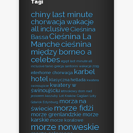
Tagi
chiny last minute
chorwacja wakacje
all inclusive
Cieśnina
Cieśnina La
Bassa
Manche
cieśnina
między borneo a
celebes
egipt last minute all
inclusive tanio
grecja santorini wakacje 2019
karbel
interhome chorwacja
hotel
klasyczna hellada
kwatera
kwatery w
świnoujście
świnoujściu
letniskowy dom nad
jeziorem kaszuby
Lot Kraków Cagliari
Loty
morza na
Gdańsk Edynburg
morze fidżi
świecie
morze grenlandzkie
morze
karskie
morze koralowe
morze norweskie