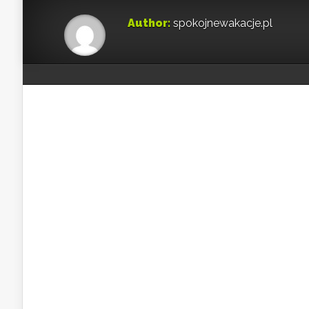
Author:
spokojnewakacje.pl