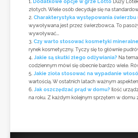
Dodatkowe opcje w grze Lotto
Duży Lotek
złotych. Wiele osób decyduje się na standardową 
Charakterystyka występowania świerzbu 
wywoływana jest przez świerzbowca. To pasoży
wywoływać...
Czy warto stosować kosmetyki mineraln
rynek kosmetyczny. Tyczy się to głównie pudrów
Jakie są skutki złego odżywiania?
Na temat
codziennym mówi się obecnie bardzo wiele. Równ
Jakie zioła stosować na wypadanie włos
wartością. W ostatnich latach ważnym aspektem
Jak oszczędzać prąd w domu?
Ilość urzą
na roku. Z każdym kolejnym sprzętem w domu zys