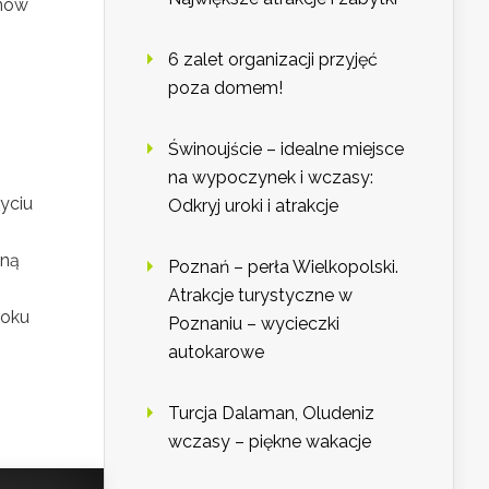
onów
6 zalet organizacji przyjęć
poza domem!
Świnoujście – idealne miejsce
na wypoczynek i wczasy:
yciu
Odkryj uroki i atrakcje
mną
Poznań – perła Wielkopolski.
Atrakcje turystyczne w
roku
Poznaniu – wycieczki
autokarowe
Turcja Dalaman, Oludeniz
wczasy – piękne wakacje