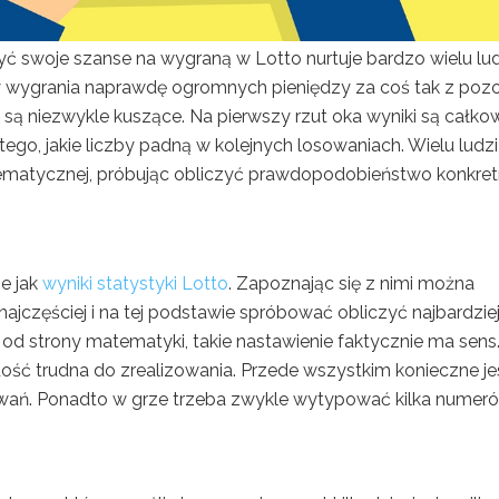
yć swoje szanse na wygraną w Lotto nurtuje bardzo wielu lud
wy wygrania naprawdę ogromnych pieniędzy za coś tak z poz
 są niezwykle kuszące. Na pierwszy rzut oka wyniki są całkow
tego, jakie liczby padną w kolejnych losowaniach. Wielu ludzi
atematycznej, próbując obliczyć prawdopodobieństwo konkre
e jak
wyniki statystyki Lotto
. Zapoznając się z nimi można
najczęściej i na tej podstawie spróbować obliczyć najbardzie
 od strony matematyki, takie nastawienie faktycznie ma sens
ość trudna do zrealizowania. Przede wszystkim konieczne je
owań. Ponadto w grze trzeba zwykle wytypować kilka numeró