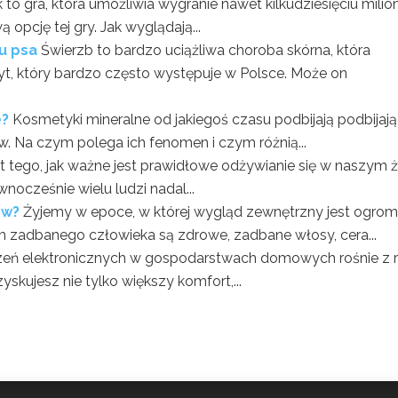
 to gra, która umożliwia wygranie nawet kilkudziesięciu mili
opcję tej gry. Jak wyglądają...
u psa
Świerzb to bardzo uciążliwa choroba skórna, która
t, który bardzo często występuje w Polsce. Może on
e?
Kosmetyki mineralne od jakiegoś czasu podbijają podbijają
. Na czym polega ich fenomen i czym różnią...
 tego, jak ważne jest prawidłowe odżywianie się w naszym ż
ocześnie wielu ludzi nadal...
ów?
Żyjemy w epoce, w której wygląd zewnętrzny jest ogro
 zadbanego człowieka są zdrowe, zadbane włosy, cera...
dzeń elektronicznych w gospodarstwach domowych rośnie z 
kujesz nie tylko większy komfort,...