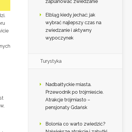
zaplanować zwiedzanie
Elbląg kiedy jechać: jak
zi.
wybrać najlepszy czas na
oru
zwiedzanie i aktywny
icie
wypoczynek
tnych
Turystyka
j
Nadbałtyckie miasta.
.
Przewodnik po trójmieście.
st
Atrakcje trójmiasto –
w,
pensjonaty Gdańsk
Bolonia co warto zwiedzić?
Największe atrakcje i zabytki