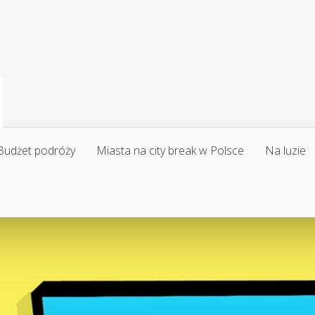
Budżet podróży
Miasta na city break w Polsce
Na luzie