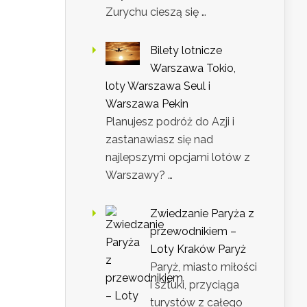
Zurychu cieszą się …
Bilety lotnicze
Warszawa Tokio,
loty Warszawa Seul i
Warszawa Pekin
Planujesz podróż do Azji i
zastanawiasz się nad
najlepszymi opcjami lotów z
Warszawy? …
Zwiedzanie Paryża z
przewodnikiem –
Loty Kraków Paryż
Paryż, miasto miłości
i sztuki, przyciąga
turystów z całego