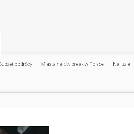
Budżet podróży
Miasta na city break w Polsce
Na luzie