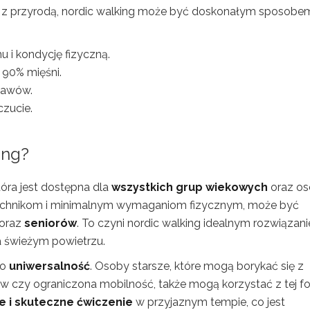
 z przyrodą, nordic walking może być doskonałym sposobe
 i kondycję fizyczną.
 90% mięśni.
stawów.
zucie.
ing?
tóra jest dostępna dla
wszystkich grup wiekowych
oraz os
technikom i minimalnym wymaganiom fizycznym, może być
oraz
seniorów
. To czyni nordic walking idealnym rozwiązan
a świeżym powietrzu.
go
uniwersalność
. Osoby starsze, które mogą borykać się z
w czy ograniczona mobilność, także mogą korzystać z tej f
e i skuteczne ćwiczenie
w przyjaznym tempie, co jest