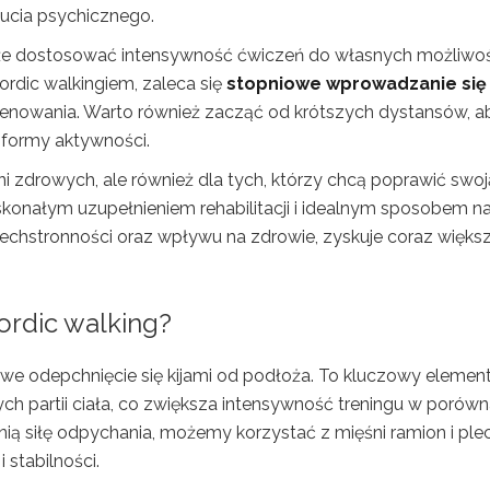
zucia psychicznego.
e dostosować intensywność ćwiczeń do własnych możliwoś
ordic walkingiem, zaleca się
stopniowe wprowadzanie się
etrenowania. Warto również zacząć od krótszych dystansów, a
 formy aktywności.
łni zdrowych, ale również dla tych, którzy chcą poprawić swoj
konałym uzupełnieniem rehabilitacji i idealnym sposobem n
zechstronności oraz wpływu na zdrowie, zyskuje coraz więks
ordic walking?
we odepchnięcie się kijami od podłoża. To kluczowy element
h partii ciała, co zwiększa intensywność treningu w porówn
ią siłę odpychania, możemy korzystać z mięśni ramion i ple
 stabilności.