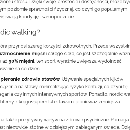
oziomu stresu. Dzięki swojej prostocie i dostępności, może by
ym poziomie sprawności fizycznej, co czyni go popularnym
ć swoją kondycję i samopoczucie.
rdic walking?
która przynosi szereg korzyści zdrowotnych. Przede wszystki
wzmocnienie mięśni
całego ciała, co jest szczególnie waż
u aż
90% mięśni
, ten sport wyraźnie zwiększa wydolność
owanie na co dzień.
pieranie zdrowia stawów
. Używanie specjalnych kijków
ążenia na stawy, minimalizując ryzyko kontuzji, co czyni tę
egania czy innych intensywnych sportów. Ponadto, nordic wa
roblemy z kręgosłupem lub stawami, ponieważ zmniejsza
j ma także pozytywny wpływ na zdrowie psychiczne. Pomaga
st niezwykle istotne w dzisiejszym zabieganym świecie. Dzię