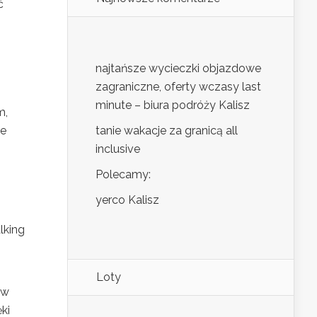
ć
najtańsze wycieczki objazdowe
zagraniczne, oferty wczasy last
minute – biura podróży Kalisz
m,
ne
tanie wakacje za granicą all
inclusive
Polecamy:
yerco Kalisz
lking
Loty
 w
ki