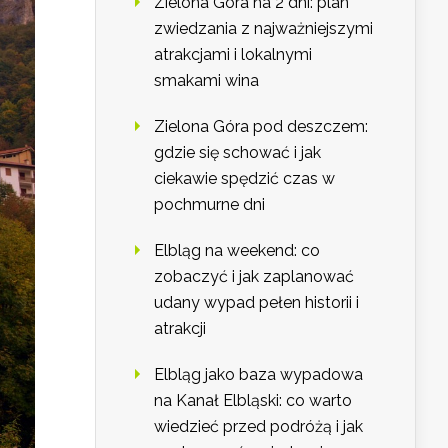
Zielona Góra na 2 dni: plan
zwiedzania z najważniejszymi
atrakcjami i lokalnymi
smakami wina
Zielona Góra pod deszczem:
gdzie się schować i jak
ciekawie spędzić czas w
pochmurne dni
Elbląg na weekend: co
zobaczyć i jak zaplanować
udany wypad pełen historii i
atrakcji
Elbląg jako baza wypadowa
na Kanał Elbląski: co warto
wiedzieć przed podróżą i jak