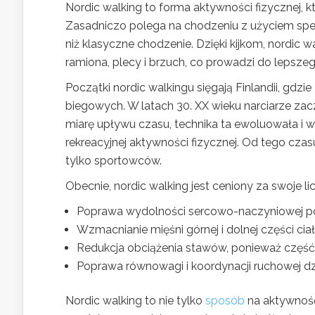
Nordic walking to forma aktywności fizycznej, 
Zasadniczo polega na chodzeniu z użyciem spec
niż klasyczne chodzenie. Dzięki kijkom, nordic wal
ramiona, plecy i brzuch, co prowadzi do lepsz
Początki nordic walkingu sięgają Finlandii, gdz
biegowych. W latach 30. XX wieku narciarze zac
miarę upływu czasu, technika ta ewoluowała i w
rekreacyjnej aktywności fizycznej. Od tego czas
tylko sportowców.
Obecnie, nordic walking jest ceniony za swoje li
Poprawa wydolności sercowo-naczyniowej po
Wzmacnianie mięśni górnej i dolnej części ciał
Redukcja obciążenia stawów, ponieważ część ci
Poprawa równowagi i koordynacji ruchowej dzię
Nordic walking to nie tylko
sposób
na aktywność