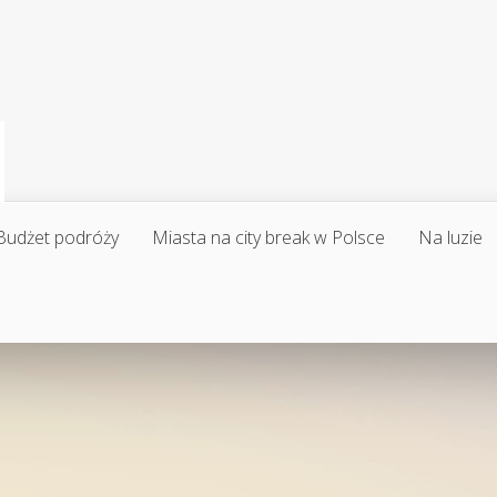
Budżet podróży
Miasta na city break w Polsce
Na luzie