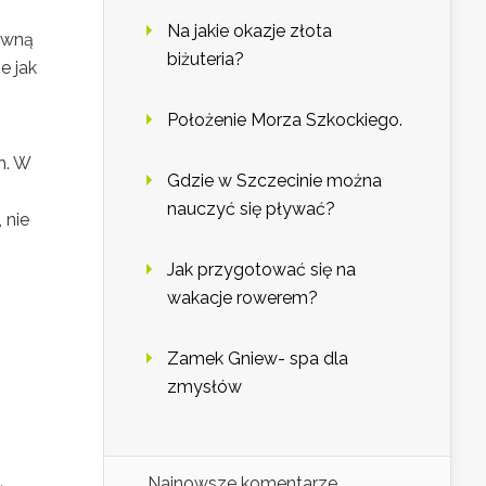
Na jakie okazje złota
tywną
biżuteria?
e jak
Położenie Morza Szkockiego.
m. W
Gdzie w Szczecinie można
nauczyć się pływać?
 nie
Jak przygotować się na
wakacje rowerem?
Zamek Gniew- spa dla
zmysłów
Najnowsze komentarze