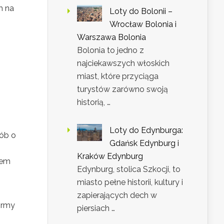
m na
Loty do Bolonii –
Wrocław Bolonia i
Warszawa Bolonia
Bolonia to jedno z
najciekawszych włoskich
miast, które przyciąga
turystów zarówno swoją
historią, …
Loty do Edynburga:
ób o
Gdańsk Edynburg i
Kraków Edynburg
iem
Edynburg, stolica Szkocji, to
miasto pełne historii, kultury i
zapierających dech w
ormy
piersiach …