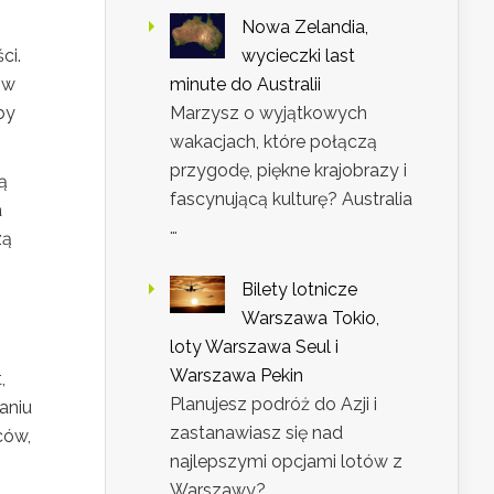
Nowa Zelandia,
ci.
wycieczki last
w
minute do Australii
by
Marzysz o wyjątkowych
wakacjach, które połączą
przygodę, piękne krajobrazy i
ą
fascynującą kulturę? Australia
a
…
zą
Bilety lotnicze
Warszawa Tokio,
loty Warszawa Seul i
Warszawa Pekin
,
Planujesz podróż do Azji i
aniu
zastanawiasz się nad
ców,
najlepszymi opcjami lotów z
Warszawy? …