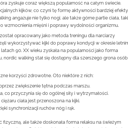
która zyskuje coraz większą popularność na całym świecie.
jalnych kijków, co czyni tę formę aktywności bardziej efek
king angażuje nie tylko nogi, ale także górne partie ciała, taki
ego wzmocnienia mięśni i poprawy wydolności organizmu.
ie został opracowany jako metoda treningu dla narciarzy
zęli wykorzystywać kijki do poprawy kondycji w okresie letni
 latach 90. XX wieku zyskała na popularności jako forma
u, nordic walking stał się dostępny dla szerszego grona osób,
czne korzyści zdrowotne. Oto niektóre z nich:
przez zwiększenie tętna podczas marszu.
a, co przyczynia się do ogólnej siły i wytrzymałości.
ężaru ciała jest przenoszona na kijki.
ki synchronizacji ruchów nóg i rąk.
 fizyczną, ale także doskonała forma relaksu na świeżym