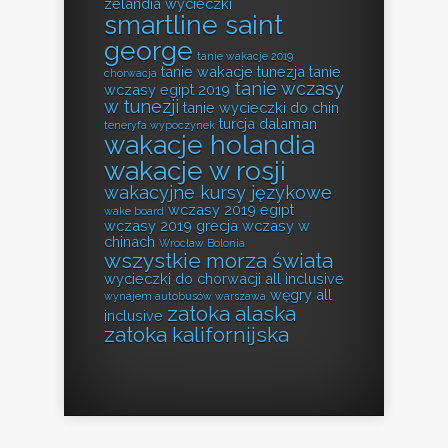
zelandia wycieczki
smartline saint
george
tanie wakacje 2019
tanie wakacje tunezja
tanie
chorwacja
tanie wczasy
wczasy egipt 2019
w tunezji
tanie wycieczki do chin
turcja dalaman
teneryfa wypoczynek
wakacje holandia
wakacje w rosji
wakacyjne kursy językowe
wczasy 2019 egipt
wake board
wczasy 2019 grecja
wczasy w
chinach
Wrocław Bolonia
wszystkie morza świata
wycieczki do chorwacji all inclusive
węgry all
wynajem autobusów warszawa
zatoka alaska
inclusive
zatoka kalifornijska