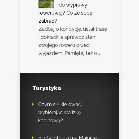
do wyprawy
rowerowej? Co ze sobą
zabrać?
Zadbaj o kondycję, ustal trasę
i dokładnie sprawdź stan
swojego roweru przed
wyjazdem. Pamiętaj też o …
Turystyka
Czym się kierować,
wybierając walizkę
kabinową?
Bilety lotnicze na Majorkę –