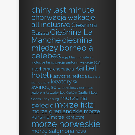
chiny last minute
chorwacja wakacje
all inclusive
Cieśnina
Cieśnina La
Bassa
Manche
cieśnina
między borneo a
celebes
egipt last minute all
inclusive tanio
grecja santorini wakacje 2019
karbel
interhome chorwacja
hotel
klasyczna hellada
kwatera
kwatery w
świnoujście
świnoujściu
letniskowy dom nad
jeziorem kaszuby
Lot Kraków Cagliari
Loty
morza na
Gdańsk Edynburg
morze fidżi
świecie
morze grenlandzkie
morze
karskie
morze koralowe
morze norweskie
morze salomona
nowa