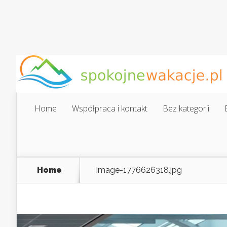
Home
Współpraca i kontakt
Bez kategorii
Home
image-1776626318.jpg