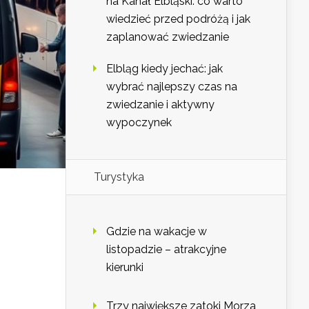
na Kanał Elbląski: co warto
wiedzieć przed podróżą i jak
zaplanować zwiedzanie
Elbląg kiedy jechać: jak
wybrać najlepszy czas na
zwiedzanie i aktywny
wypoczynek
Turystyka
Gdzie na wakacje w
listopadzie – atrakcyjne
kierunki
Trzy największe zatoki Morza