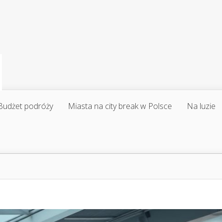
Budżet podróży
Miasta na city break w Polsce
Na luzie