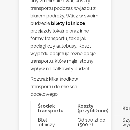
aby zminimalizować koszty
transportu podczas wyjazdu z
biurem podróży. Wlicz w swoim
budżecie
bilety lotnicze
,
przejazdy lokalne oraz inne
formy transportu, takie jak
pociągi czy autobusy. Koszt
wyjazdu obejmuje różne opcje
transportu, które mają istotny
wpływ na całkowity budżet.
Rozważ kilka środków
transportu do miejsca
docelowego:
Środek
Koszty
Kor
transportu
(przybliżone)
Bilet
Od 100 zł do
Szy
lotniczy
1500 zł
wy