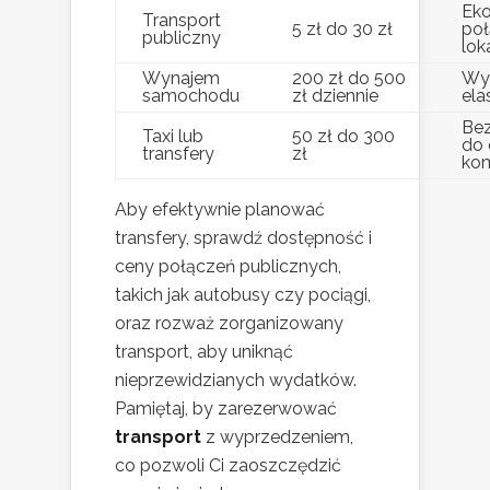
Eko
Transport
5 zł do 30 zł
poł
publiczny
lok
Wynajem
200 zł do 500
Wy
samochodu
zł dziennie
ela
Bez
Taxi lub
50 zł do 300
do 
transfery
zł
kom
Aby efektywnie planować
transfery, sprawdź dostępność i
ceny połączeń publicznych,
takich jak autobusy czy pociągi,
oraz rozważ zorganizowany
transport, aby uniknąć
nieprzewidzianych wydatków.
Pamiętaj, by zarezerwować
transport
z wyprzedzeniem,
co pozwoli Ci zaoszczędzić