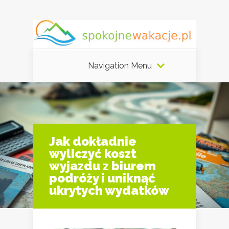
Navigation Menu
Jak dokładnie
wyliczyć koszt
wyjazdu z biurem
podróży i uniknąć
ukrytych wydatków