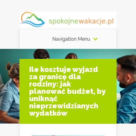
Navigation Menu
Ile kosztuje wyjazd
za granicę dla
rodziny: jak
planować budżet, by
uniknąć
nieprzewidzianych
wydatków