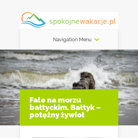
Navigation Menu
Fale na morzu
bałtyckim. Bałtyk –
potężny żywioł