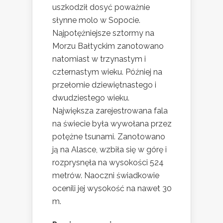
uszkodził dosyć poważnie
słynne molo w Sopocie.
Najpotężniejsze sztormy na
Morzu Bałtyckim zanotowano
natomiast w trzynastym i
czternastym wieku. Później na
przełomie dziewiętnastego i
dwudziestego wieku.
Największa zarejestrowana fala
na świecie była wywołana przez
potężne tsunami. Zanotowano
ją na Alasce, wzbiła się w górę i
rozprysnęła na wysokości 524
metrów. Naoczni świadkowie
ocenili jej wysokość na nawet 30
m.