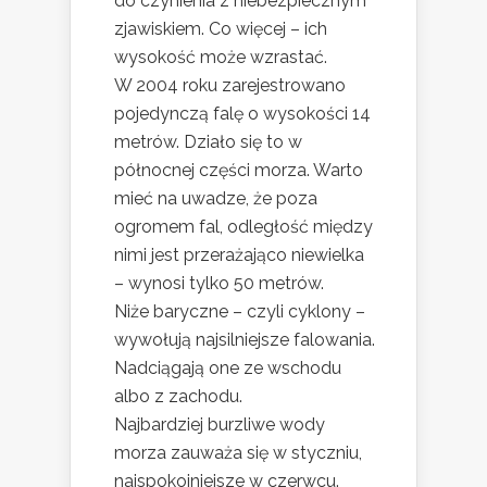
do czynienia z niebezpiecznym
zjawiskiem. Co więcej – ich
wysokość może wzrastać.
W 2004 roku zarejestrowano
pojedynczą falę o wysokości 14
metrów. Działo się to w
północnej części morza. Warto
mieć na uwadze, że poza
ogromem fal, odległość między
nimi jest przerażająco niewielka
– wynosi tylko 50 metrów.
Niże baryczne – czyli cyklony –
wywołują najsilniejsze falowania.
Nadciągają one ze wschodu
albo z zachodu.
Najbardziej burzliwe wody
morza zauważa się w styczniu,
najspokojniejsze w czerwcu.