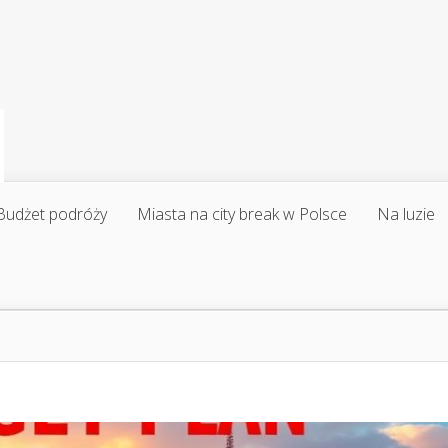
Budżet podróży
Miasta na city break w Polsce
Na luzie