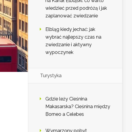
na Kanał Elbląski: co warto
wiedzieć przed podróżą i jak
zaplanować zwiedzanie
Elbląg kiedy jechać: jak
wybrać najlepszy czas na
zwiedzanie i aktywny
wypoczynek
Turystyka
Gdzie leży Cieśnina
Makasarska? Cieśnina między
Borneo a Celebes
Wymarzony pobyt