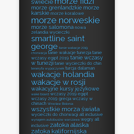
morze fidżi
świecie
morze grenlandzkie
morze
karskie
morze koralowe
morze norweskie
morze salomona
nowa
zelandia wycieczki
smartline saint
george
tanie wakacje 2019
tanie wakacje tunezja
tanie
chorwacja
tanie wczasy
wczasy egipt 2019
w tunezji
tanie wycieczki do chin
turcja dalaman
teneryfa wypoczynek
wakacje holandia
wakacje w rosji
wakacyjne kursy językowe
wczasy 2019 egipt
wake board
wczasy 2019 grecja
wczasy w
chinach
Wrocław Bolonia
wszystkie morza świata
wycieczki do chorwacji all inclusive
węgry all
wynajem autobusów warszawa
zatoka alaska
inclusive
zatoka kalifornijska