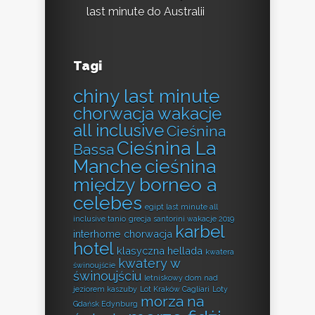
last minute do Australii
Tagi
chiny last minute
chorwacja wakacje
all inclusive
Cieśnina
Cieśnina La
Bassa
Manche
cieśnina
między borneo a
celebes
egipt last minute all
inclusive tanio
grecja santorini wakacje 2019
karbel
interhome chorwacja
hotel
klasyczna hellada
kwatera
kwatery w
świnoujście
świnoujściu
letniskowy dom nad
jeziorem kaszuby
Lot Kraków Cagliari
Loty
morza na
Gdańsk Edynburg