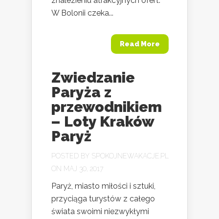
znalezieniu atrakcyjnych ofert.
W Bolonii czeka...
Read More
Zwiedzanie
Paryża z
przewodnikiem
– Loty Kraków
Paryż
POSTED BY
SPOKOJNEWAKACJE.PL
ON MAJ 30, 2017
Paryż, miasto miłości i sztuki,
przyciąga turystów z całego
świata swoimi niezwykłymi