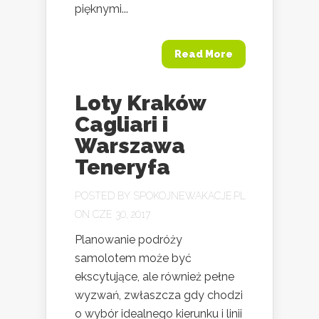
pięknymi...
Read More
Loty Kraków
Cagliari i
Warszawa
Teneryfa
POSTED BY
SPOKOJNEWAKACJE.PL
ON CZE 30, 2017
Planowanie podróży
samolotem może być
ekscytujące, ale również pełne
wyzwań, zwłaszcza gdy chodzi
o wybór idealnego kierunku i linii