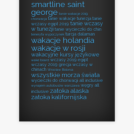
smartline saint
george
tanie wakacje 2019
tanie wakacje tunezja
tanie
chorwacja
tanie wczasy
wczasy egipt 2019
w tunezji
tanie wycieczki do chin
turcja dalaman
teneryfa wypoczynek
wakacje holandia
wakacje w rosji
wakacyjne kursy językowe
wczasy 2019 egipt
wake board
wczasy 2019 grecja
wczasy w
chinach
Wrocław Bolonia
wszystkie morza świata
wycieczki do chorwacji all inclusive
węgry all
wynajem autobusów warszawa
zatoka alaska
inclusive
zatoka kalifornijska