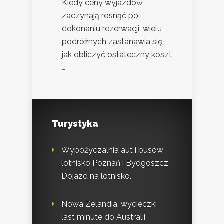
Kiedy ceny wyjazdów
zaczynają rosnąć po
dokonaniu rezerwacji, wielu
podróżnych zastanawia się,
jak obliczyć ostateczny koszt
…
Turystyka
Wypożyczalnia aut i busów
lotnisko Poznań i Bydgoszcz.
Dojazd na lotnisko.
Nowa Zelandia, wycieczki
last minute do Australii