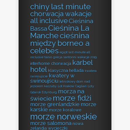
chiny last minute
chorwacja wakacje
all inclusive
Cieśnina
Cieśnina La
Bassa
Manche
cieśnina
między borneo a
celebes
egipt last minute all
inclusive tanio
grecja santorini wakacje 2019
karbel
interhome chorwacja
hotel
klasyczna hellada
kwatera
kwatery w
świnoujście
świnoujściu
letniskowy dom nad
jeziorem kaszuby
Lot Kraków Cagliari
Loty
morza na
Gdańsk Edynburg
morze fidżi
świecie
morze grenlandzkie
morze
karskie
morze koralowe
morze norweskie
morze salomona
nowa
zelandia wycieczki