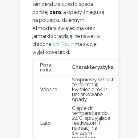
temperatura często spada
poniżej
zera
, a opady śniegu są
na porządku dziennym.
Atmosfera świąteczna oraz
jarmarki sprawiają, że nawet w
chłodne
dni Toruń
ma swoje
wyjątkowe uroki.
Porą
Charakterystyka
roku
Stopniowy wzrost
temperatur,
Wiosna
kwitnienie roślin,
umiarkowane
opady
Ciepłe dni,
temperatura do
24°C, sprzyjająca
Lato
festiwalom i
rekreacji na
świeżym
powietrzu