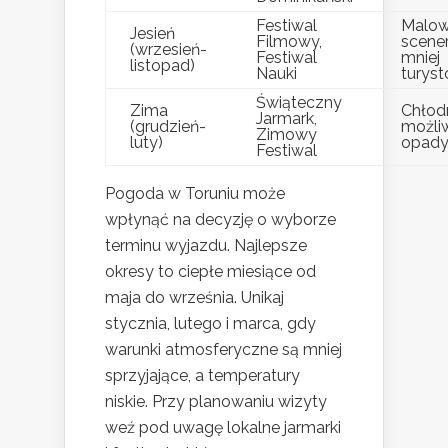
Festiwal
Malow
Jesień
Filmowy,
scener
(wrzesień-
Festiwal
mniej
listopad)
Nauki
turys
Świąteczny
Zima
Chłod
Jarmark,
(grudzień-
możli
Zimowy
luty)
opady
Festiwal
Pogoda w Toruniu może
wpłynąć na decyzję o wyborze
terminu wyjazdu. Najlepsze
okresy to ciepłe miesiące od
maja do września. Unikaj
stycznia, lutego i marca, gdy
warunki atmosferyczne są mniej
sprzyjające, a temperatury
niskie. Przy planowaniu wizyty
weź pod uwagę lokalne jarmarki