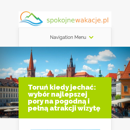
Navigation Menu
Toruń kiedy jechać:
wybór najlepszej
pory na pogodną i
pełną atrakcji wizytę