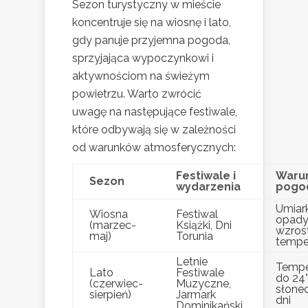
Sezon turystyczny w mieście
koncentruje się na wiosnę i lato,
gdy panuje przyjemna pogoda,
sprzyjająca wypoczynkowi i
aktywnościom na świeżym
powietrzu. Warto zwrócić
uwagę na następujące festiwale,
które odbywają się w zależności
od warunków atmosferycznych:
Festiwale i
Waru
Sezon
wydarzenia
pogo
Umiar
Wiosna
Festiwal
opady
(marzec-
Książki, Dni
wzros
maj)
Torunia
tempe
Letnie
Tempe
Lato
Festiwale
do 24°
(czerwiec-
Muzyczne,
słone
sierpień)
Jarmark
dni
Dominikański