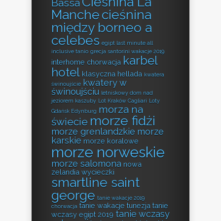
Cieśnina La
Bassa
Manche
cieśnina
między borneo a
celebes
egipt last minute all
inclusive tanio
grecja santorini wakacje 2019
karbel
interhome chorwacja
hotel
klasyczna hellada
kwatera
kwatery w
świnoujście
świnoujściu
letniskowy dom nad
jeziorem kaszuby
Lot Kraków Cagliari
Loty
morza na
Gdańsk Edynburg
morze fidżi
świecie
morze grenlandzkie
morze
karskie
morze koralowe
morze norweskie
morze salomona
nowa
zelandia wycieczki
smartline saint
george
tanie wakacje 2019
tanie wakacje tunezja
tanie
chorwacja
tanie wczasy
wczasy egipt 2019