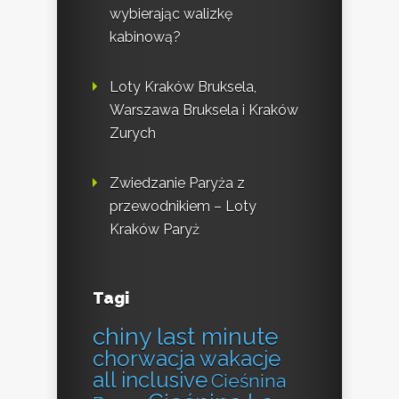
wybierając walizkę
kabinową?
Loty Kraków Bruksela,
Warszawa Bruksela i Kraków
Zurych
Zwiedzanie Paryża z
przewodnikiem – Loty
Kraków Paryż
Tagi
chiny last minute
chorwacja wakacje
all inclusive
Cieśnina