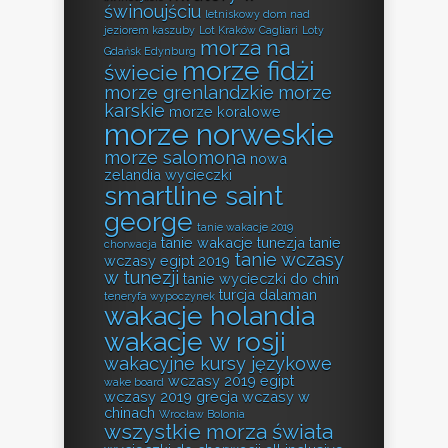
świnoujściu
letniskowy dom nad
jeziorem kaszuby
Lot Kraków Cagliari
Loty
morza na
Gdańsk Edynburg
morze fidżi
świecie
morze grenlandzkie
morze
karskie
morze koralowe
morze norweskie
morze salomona
nowa
zelandia wycieczki
smartline saint
george
tanie wakacje 2019
tanie wakacje tunezja
tanie
chorwacja
tanie wczasy
wczasy egipt 2019
w tunezji
tanie wycieczki do chin
turcja dalaman
teneryfa wypoczynek
wakacje holandia
wakacje w rosji
wakacyjne kursy językowe
wczasy 2019 egipt
wake board
wczasy 2019 grecja
wczasy w
chinach
Wrocław Bolonia
wszystkie morza świata