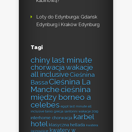
kabinową?
Loty do Edynburga: Gdańsk
Edynburg i Kraków Edynburg
Tagi
chiny last minute
chorwacja wakacje
all inclusive
Cieśnina
Cieśnina La
Bassa
Manche
cieśnina
między borneo a
celebes
egipt last minute all
inclusive tanio
grecja santorini wakacje 2019
karbel
interhome chorwacja
hotel
klasyczna hellada
kwatera
kwatery w
świnoujście