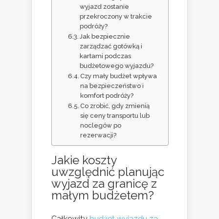
wyjazd zostanie
przekroczony w trakcie
podróży?
Jak bezpiecznie
zarządzać gotówką i
kartami podczas
budżetowego wyjazdu?
Czy mały budżet wpływa
na bezpieczeństwo i
komfort podróży?
Co zrobić, gdy zmienią
się ceny transportu lub
noclegów po
rezerwacji?
Jakie koszty
uwzględnić planując
wyjazd za granicę
z
małym budżetem?
Całkowity
budżet wyjazdu za