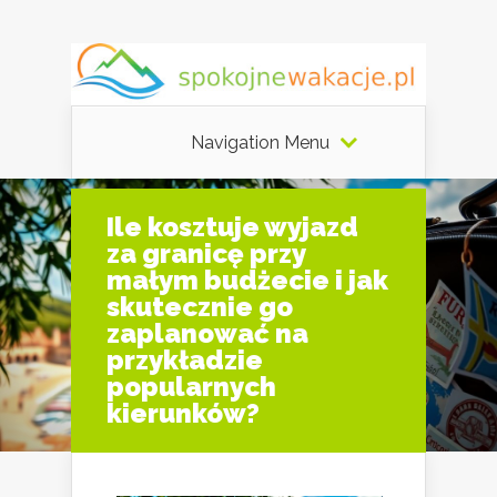
Navigation Menu
Ile kosztuje wyjazd
za granicę przy
małym budżecie i jak
skutecznie go
zaplanować na
przykładzie
popularnych
kierunków?