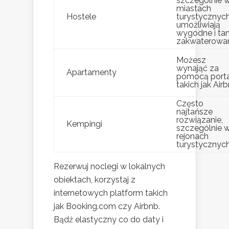
szczególnie 
miastach
Hostele
turystycznych
umożliwiają
wygodne i tan
zakwaterowa
Możesz
wynająć za
Apartamenty
pomocą porta
takich jak Air
Często
najtańsze
rozwiązanie,
Kempingi
szczególnie 
rejonach
turystycznyc
Rezerwuj noclegi w lokalnych
obiektach, korzystaj z
internetowych platform takich
jak Booking.com czy Airbnb.
Bądź elastyczny co do daty i